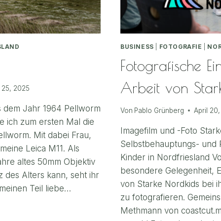
SLAND
BUSINESS
|
FOTOGRAFIE
|
NOR
Fotografische Ein
Arbeit von Star
 25, 2025
s dem Jahr 1964 Pellworm
Von
Pablo Grünberg
April 20
e ich zum ersten Mal die
Imagefilm und -Foto Stark
ellworm. Mit dabei Frau,
Selbstbehauptungs- und Re
 meine Leica M11. Als
Kinder in Nordfriesland V
ahre altes 50mm Objektiv
besondere Gelegenheit, Ev
z des Alters kann, seht ihr
von Starke Nordkids bei i
r meinen Teil liebe…
zu fotografieren. Gemeins
RM
Methmann von coastcut.m