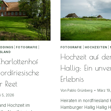
EDDINGS
|
FOTOGRAFIE
|
FOTOGRAFIE
|
HOCHZEITEN
|
SLAND
Hochzeit auf d
harlottenhof
Hallig: Ein unve
ordfriesische
Erlebnis
r Reet
Von
Pablo Grünberg
März 19
i 5, 2026
Heiraten in nordfriesland
land Hochzeit im
Hamburger Hallig Hallig H