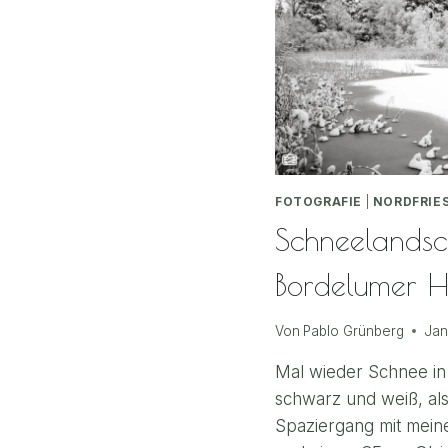
UNTER
REET
FOTOGRAFIE
|
NORDFRIE
Schneelandsch
Bordelumer H
Von
Pablo Grünberg
Jan
Mal wieder Schnee in 
schwarz und weiß, als
Spaziergang mit mei