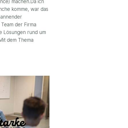
ance) machen.Da ich
ranche komme, war das
spannender
 Team der Firma
de Lösungen rund um
 Mit dem Thema
ELLE
T