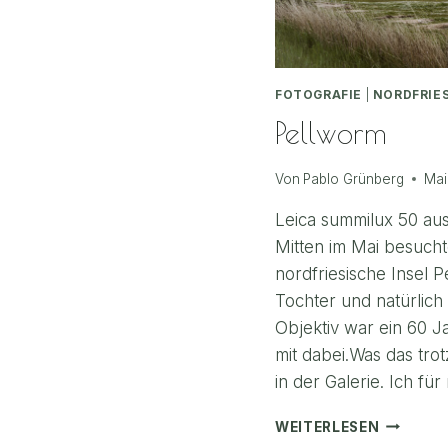
FOTOGRAFIE
|
NORDFRIE
Pellworm
Von
Pablo Grünberg
Mai
Leica summilux 50 au
Mitten im Mai besucht
nordfriesische Insel P
Tochter und natürlich
Objektiv war ein 60 J
mit dabei.Was das trot
in der Galerie. Ich fü
PELLWO
WEITERLESEN