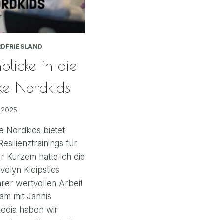
DFRIESLAND
blicke in die
ke Nordkids
, 2025
e Nordkids bietet
silienztrainings für
or Kurzem hatte ich die
elyn Kleipsties
hrer wertvollen Arbeit
am mit Jannis
edia haben wir