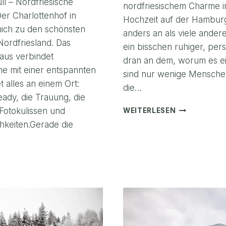
ll – Nordfriesische
nordfriesischem Charme in
er Charlottenhof in
Hochzeit auf der Hamburge
mich zu den schönsten
anders an als viele andere
Nordfriesland. Das
ein bisschen ruhiger, per
aus verbindet
dran an dem, worum es eig
me mit einer entspannten
sind nur wenige Menschen
 alles an einem Ort:
die…
ady, die Trauung, die
HOCHZEIT
Fotokulissen und
WEITERLESEN
AUF
keiten.Gerade die
DER
HAMBURGER
HALLIG:
T
EIN
UNVERGESSL
TTENHOF
ERLEBNIS
ÜLL
ESISCHE
IK