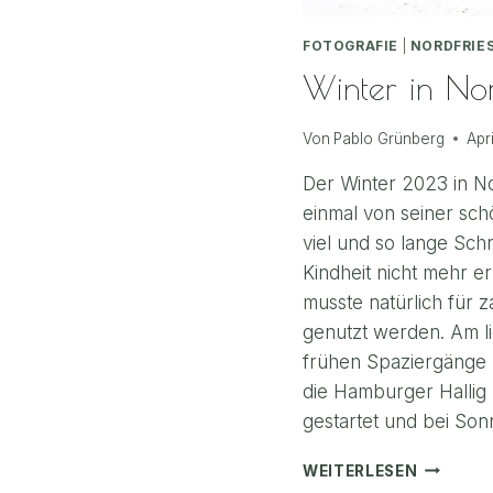
FOTOGRAFIE
|
NORDFRIE
Winter in Nor
Von
Pablo Grünberg
Apr
Der Winter 2023 in No
einmal von seiner sch
viel und so lange Sch
Kindheit nicht mehr er
musste natürlich für 
genutzt werden. Am l
frühen Spaziergänge
die Hamburger Hallig 
gestartet und bei So
WINTER
WEITERLESEN
IN