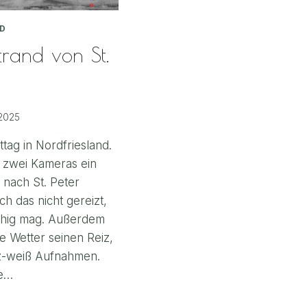
D
rand von St.
 2025
tag in Nordfriesland.
 zwei Kameras ein
 nach St. Peter
h das nicht gereizt,
ruhig mag. Außerdem
he Wetter seinen Reiz,
z-weiß Aufnahmen.
ie…