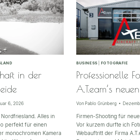
SLAND
BUSINESS
|
FOTOGRAFIE
aft in der
Professionelle Fo
eide
A.T.eam’s neuen
uar 6, 2026
Von
Pablo Grünberg
Dezembe
Nordfriesland. Alles in
Firmen-Shooting für neue
o perfekt für einen
Vor kurzem durfte ich Fo
ner monochromen Kamera
Webauftritt der Firma A.T.