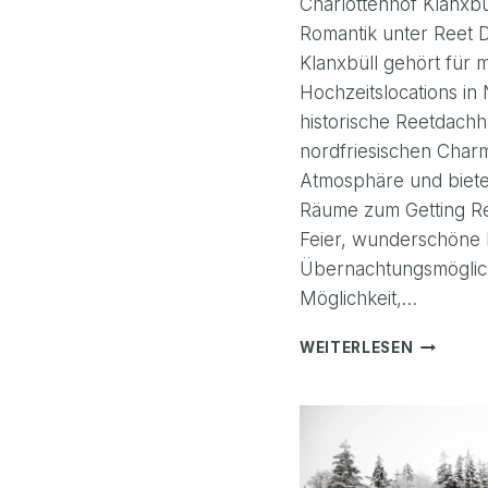
Charlottenhof Klanxbü
Romantik unter Reet D
Klanxbüll gehört für 
Hochzeitslocations in 
historische Reetdachh
nordfriesischen Char
Atmosphäre und bietet
Räume zum Getting Re
Feier, wunderschöne 
Übernachtungsmöglich
Möglichkeit,…
HOCHZEI
WEITERLESEN
IM
CHARLO
KLANXB
–
NORDFRI
ROMANT