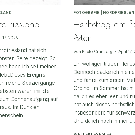
SLAND
FOTOGRAFIE
|
NORDFRIESLAN
dfriesland
Herbsttag am St
Peter
il 17, 2025
rdfriesland hat sich
Von
Pablo Grünberg
April 17,
önsten Seite gezeigt. So
Ein wolkiger trüber Herbst
nee habe ich seit meiner
Dennoch packe ich meine
lebt.Dieses Ereignis
und fahre zum ersten Mal
zahlreiche Spaziergänge
Ording. Im Sommer hat mic
iebsten waren mir die
da ich es eher leer und 
 zum Sonnenaufgang auf
hat auch dieses herbstlic
raus. Im Dunklen
insbesondere für schwar
nnenschein…
Und da ich noch immer d
HERBSTTAG
WEITERLESEN