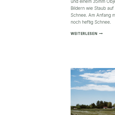
und einem 35mm Obje
Bildern wie Staub auf
Schnee. Am Anfang me
noch heftig Schnee.
SCHNEE
WEITERLESEN
IN
DER
BORDEL
HEIDE