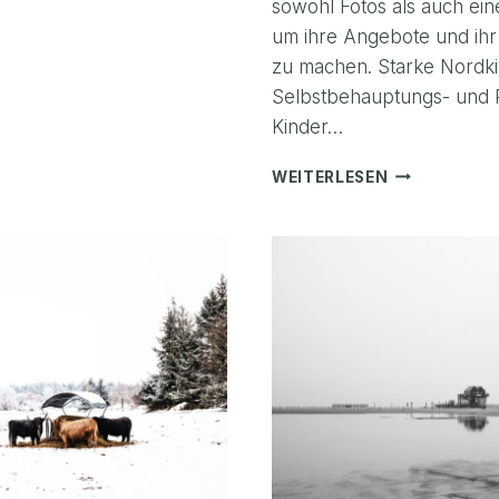
sowohl Fotos als auch eine
um ihre Angebote und ihr
zu machen. Starke Nordki
Selbstbehauptungs- und Re
Kinder…
FOTOGRAFIS
WEITERLESEN
EINBLICKE
IN
DIE
ARBEIT
VON
STARKE
NORDKIDS