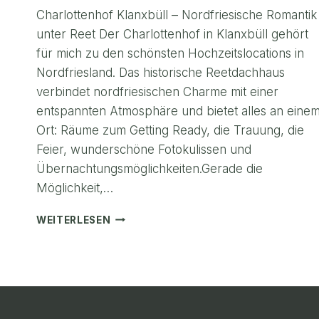
Charlottenhof Klanxbüll – Nordfriesische Romantik
unter Reet Der Charlottenhof in Klanxbüll gehört
für mich zu den schönsten Hochzeitslocations in
Nordfriesland. Das historische Reetdachhaus
verbindet nordfriesischen Charme mit einer
entspannten Atmosphäre und bietet alles an eine
Ort: Räume zum Getting Ready, die Trauung, die
Feier, wunderschöne Fotokulissen und
Übernachtungsmöglichkeiten.Gerade die
Möglichkeit,…
HOCHZEIT
WEITERLESEN
IM
CHARLOTTENHOF
KLANXBÜLL
–
NORDFRIESISCHE
ROMANTIK