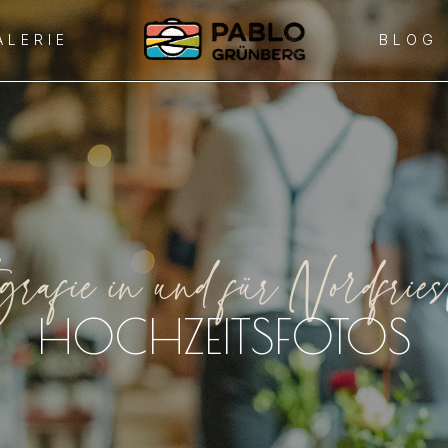
ALERIE
BLOG
ografie in und für Nordfries
HOCHZEITSFOTOS