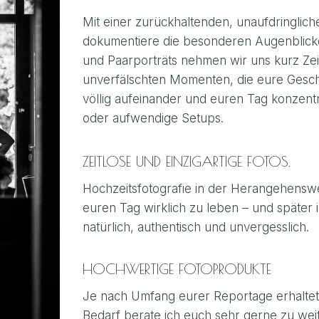
Mit einer zurückhaltenden, unaufdringlich
dokumentiere die besonderen Augenblicke
und Paarporträts nehmen wir uns kurz Zeit
unverfälschten Momenten, die eure Geschi
völlig aufeinander und euren Tag konzentr
oder aufwendige Setups.
ZEITLOSE UND EINZIGARTIGE FOTOS.
Hochzeitsfotografie in der Herangehenswe
euren Tag wirklich zu leben – und später i
natürlich, authentisch und unvergesslich.
HOCHWERTIGE FOTOPRODUKTE
Je nach Umfang eurer Reportage erhaltet i
Bedarf berate ich euch sehr gerne zu we